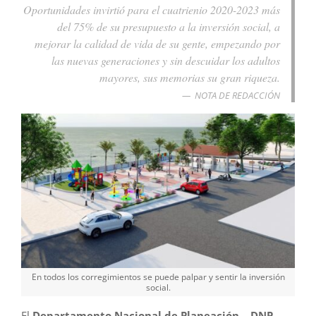
Oportunidades invirtió para el cuatrienio 2020-2023 más
del 75% de su presupuesto a la inversión social, a
mejorar la calidad de vida de su gente, empezando por
las nuevas generaciones y sin descuidar los adultos
mayores, sus memorias su gran riqueza.
NOTA DE REDACCIÓN
En todos los corregimientos se puede palpar y sentir la inversión
social.
El
Departamento Nacional de Planeación – DNP-