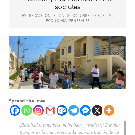
sociales
BY:
REDACCION
ON:
26 OCTUBRE, 2023
IN:
ECONOMÍA
,
GENERALES
Spread the love
¡¡Resultados tangibles, palpables y visibles!!! Dibulla
tiempos de buena cosecha. La administración de las