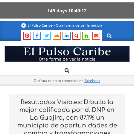
145
days
10
40
09
Skip
El Pulso Caribe - Otra forma de ver la noticia
to
Search
content
El
Search
Primary
Pulso
Navigation
Caribe
Disfruta nuestro contenido en
Facebook
Menu
Resultados Visibles: Dibulla la
mejor calificada por el DNP en
La Guajira, con 87.1% un
municipio de oportunidades de
cambio y transformaciones