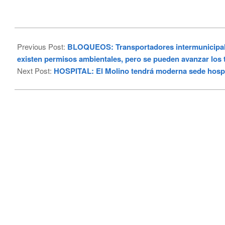
2023-
01-
Previous Post:
BLOQUEOS: Transportadores intermunicipales 
11
existen permisos ambientales, pero se pueden avanzar los 
Next Post:
HOSPITAL: El Molino tendrá moderna sede hospi