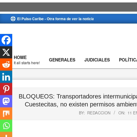
Skip
El Pulso Caribe - Otra forma de ver la noticia
to
content
HOME
GENERALES
JUDICIALES
POLÍTIC
Primary
It all starts here!
Navigation
Menu
BLOQUEOS: Transportadores intermunicipale
Cuestecitas, no existen permisos ambient
BY:
REDACCION
ON:
11 E