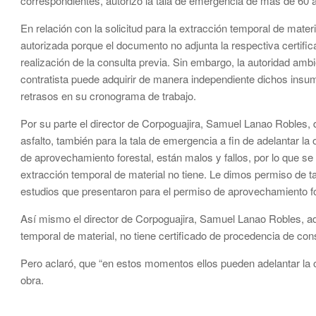
correspondientes, autorizó la tala de emergencia de más de 60 á
En relación con la solicitud para la extracción temporal de mater
autorizada porque el documento no adjunta la respectiva certificac
realización de la consulta previa. Sin embargo, la autoridad am
contratista puede adquirir de manera independiente dichos insum
retrasos en su cronograma de trabajo.
Por su parte el director de Corpoguajira, Samuel Lanao Robles, d
asfalto, también para la tala de emergencia a fin de adelantar la
de aprovechamiento forestal, están malos y fallos, por lo que se p
extracción temporal de material no tiene. Le dimos permiso de t
estudios que presentaron para el permiso de aprovechamiento for
Así mismo el director de Corpoguajira, Samuel Lanao Robles, advi
temporal de material, no tiene certificado de procedencia de con
Pero aclaró, que “en estos momentos ellos pueden adelantar la
obra.