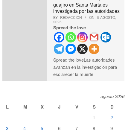
guajiro en Santa Marta es
investigada por las autoridades
BY:
REDACCION
ON:
5 AGOSTO,
2026
Spread the love
Spread the loveLas autoridades
avanzan en la investigación para
esclarecer la muerte
agosto 2026
L
M
X
J
V
S
D
1
2
3
4
5
6
7
8
9