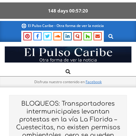
148
days
00
57
19
Skip
El Pulso Caribe - Otra forma de ver la noticia
to
Search
content
El
Search
Primary
Pulso
Navigation
Caribe
Disfruta nuestro contenido en
Facebook
Menu
BLOQUEOS: Transportadores
intermunicipales levantan
protestas en la vía La Florida –
Cuestecitas, no existen permisos
ambientales, pero se pueden