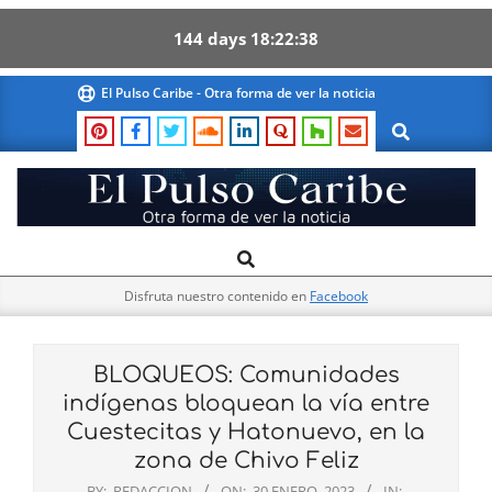
144
days
18
22
38
Skip
El Pulso Caribe - Otra forma de ver la noticia
to
Search
content
El
Search
Primary
Pulso
Navigation
Caribe
Disfruta nuestro contenido en
Facebook
Menu
BLOQUEOS: Comunidades
indígenas bloquean la vía entre
Cuestecitas y Hatonuevo, en la
zona de Chivo Feliz
BY:
REDACCION
ON:
30 ENERO, 2023
IN: