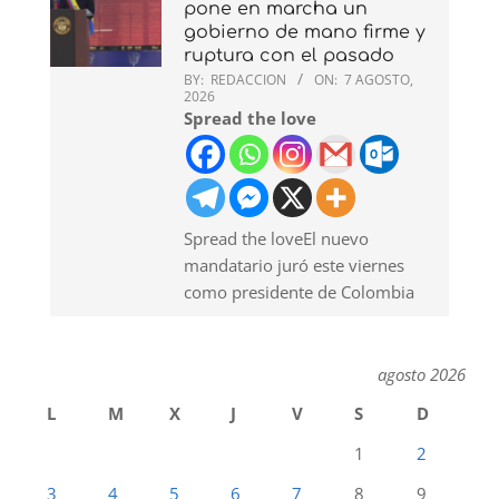
pone en marcha un
gobierno de mano firme y
ruptura con el pasado
BY:
REDACCION
ON:
7 AGOSTO,
2026
Spread the love
Spread the loveEl nuevo
mandatario juró este viernes
como presidente de Colombia
agosto 2026
L
M
X
J
V
S
D
1
2
3
4
5
6
7
8
9