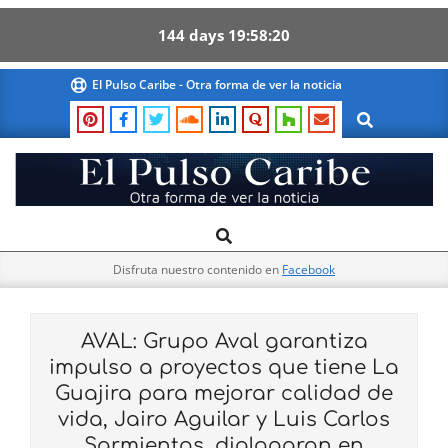
144
days
19
58
20
Skip
El Pulso Caribe - Otra forma de ver la noticia
to
Search
content
El
Search
Primary
Pulso
Navigation
Caribe
Disfruta nuestro contenido en
Facebook
Menu
AVAL: Grupo Aval garantiza
impulso a proyectos que tiene La
Guajira para mejorar calidad de
vida, Jairo Aguilar y Luis Carlos
Sarmientos, dialogaron en