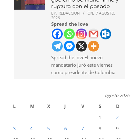
ruptura con el pasado
BY:
REDACCION
ON:
7 AGOSTO,
2026
Spread the love
Spread the loveEl nuevo
mandatario juró este viernes
como presidente de Colombia
agosto 2026
L
M
X
J
V
S
D
1
2
3
4
5
6
7
8
9