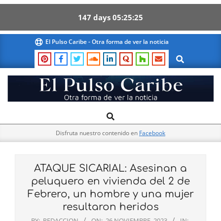
147
days
05
25
24
Skip
El Pulso Caribe - Otra forma de ver la noticia
to
Search
content
El
Search
Primary
Pulso
Navigation
Caribe
Disfruta nuestro contenido en
Facebook
Menu
ATAQUE SICARIAL: Asesinan a
peluquero en vivienda del 2 de
Febrero, un hombre y una mujer
resultaron heridos
BY:
REDACCION
ON:
26 NOVIEMBRE, 2023
IN: