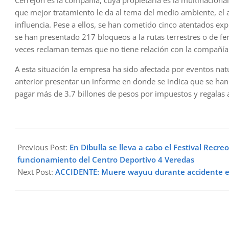
Cerrejón es la compañía, cuya propietaria es la multinacion
que mejor tratamiento le da al tema del medio ambiente, el 
influencia. Pese a ellos, se han cometido cinco atentados expl
se han presentado 217 bloqueos a la rutas terrestres o de fe
veces reclaman temas que no tiene relación con la compañía
A esta situación la empresa ha sido afectada por eventos natu
anterior presentar un informe en donde se indica que se han
pagar más de 3.7 billones de pesos por impuestos y regalas 
2023-
12-
Previous Post:
En Dibulla se lleva a cabo el Festival Recr
17
funcionamiento del Centro Deportivo 4 Veredas
Next Post:
ACCIDENTE: Muere wayuu durante accidente 