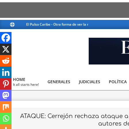
Skip
El Pulso Caribe - Otra forma de ver la noticia
El Pulso Caribe -
to
content
El
Pulso
HOME
GENERALES
JUDICIALES
Caribe
POLÍTICA
Primary
It all starts here!
Navigation
Menu
ATAQUE: Cerrejón rechaza ataque a l
autores d