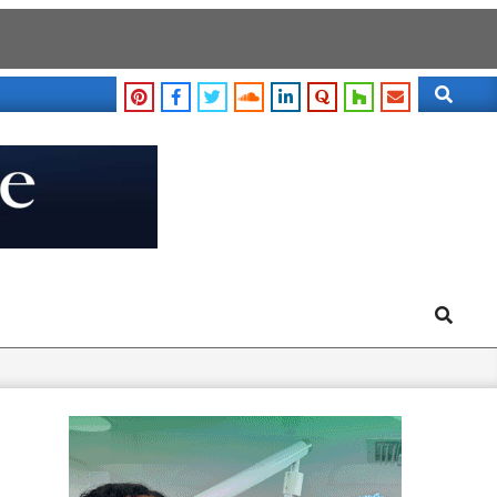
Search
Search