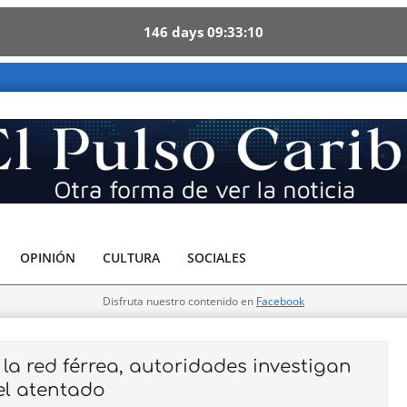
146
days
09
33
09
 Otra forma de ver la noticia
OPINIÓN
CULTURA
SOCIALES
Disfruta nuestro contenido en
Facebook
a red férrea, autoridades investigan
el atentado