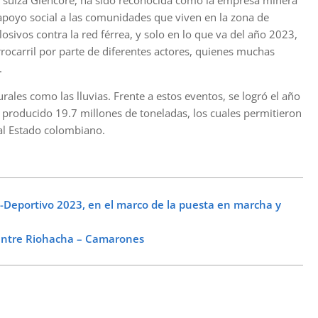
al suiza Glencore, ha sido reconocida como la empresa minera
apoyo social a las comunidades que viven en la zona de
osivos contra la red férrea, y solo en lo que va del año 2023,
rrocarril por parte de diferentes actores, quienes muchas
.
rales como las lluvias. Frente a estos eventos, se logró el año
 producido 19.7 millones de toneladas, los cuales permitieron
al Estado colombiano.
eo-Deportivo 2023, en el marco de la puesta en marcha y
entre Riohacha – Camarones