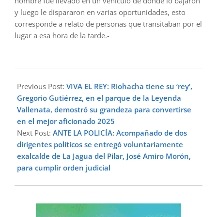
hombre fue llevado en un vehículo de donde lo bajaron
y luego le dispararon en varias oportunidades, esto
corresponde a relato de personas que transitaban por el
lugar a esa hora de la tarde.-
2025-
05-
Previous Post:
VIVA EL REY: Riohacha tiene su ‘rey’,
02
Gregorio Gutiérrez, en el parque de la Leyenda
Vallenata, demostró su grandeza para convertirse
en el mejor aficionado 2025
Next Post:
ANTE LA POLICÍA: Acompañado de dos
dirigentes políticos se entregó voluntariamente
exalcalde de La Jagua del Pilar, José Amiro Morón,
para cumplir orden judicial