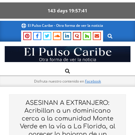
143
days
19
57
40
Skip
El Pulso Caribe - Otra forma de ver la noticia
to
Search
content
El
Search
Primary
Pulso
Navigation
Caribe
Disfruta nuestro contenido en
Facebook
Menu
ASESINAN A EXTRANJERO:
Acribillan a un dominicano
cerca a la comunidad Monte
Verde en la vía a La Florida, al
parecer lo bajaron de un