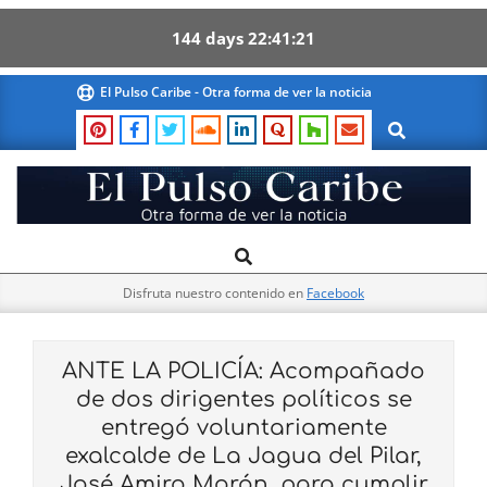
144
days
22
41
20
Skip
El Pulso Caribe - Otra forma de ver la noticia
to
Search
content
El
Search
Primary
Pulso
Navigation
Caribe
Disfruta nuestro contenido en
Facebook
Menu
ANTE LA POLICÍA: Acompañado
de dos dirigentes políticos se
entregó voluntariamente
exalcalde de La Jagua del Pilar,
José Amiro Morón, para cumplir