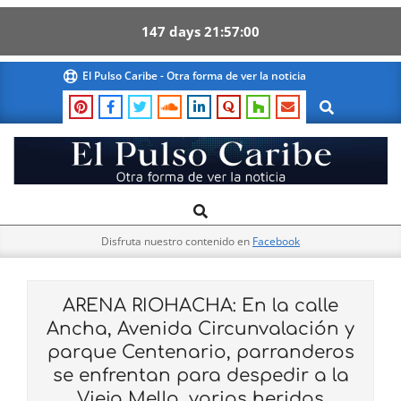
147
days
21
56
59
Skip
El Pulso Caribe - Otra forma de ver la noticia
to
Search
content
El
Search
Primary
Pulso
Navigation
Caribe
Disfruta nuestro contenido en
Facebook
Menu
ARENA RIOHACHA: En la calle
Ancha, Avenida Circunvalación y
parque Centenario, parranderos
se enfrentan para despedir a la
Vieja Mello, varios heridos