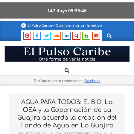
147
days
05
35
45
Skip
El Pulso Caribe - Otra forma de ver la noticia
to
Search
content
El
Search
Primary
Pulso
Navigation
Caribe
Disfruta nuestro contenido en
Facebook
Menu
AGUA PARA TODOS: El BID, La
OEA y la Gobernación de La
Guajira acuerda la creación del
Fondo de Agua en La Guajira
BY:
REDACCION
ON:
23 SEPTIEMBRE, 2024
IN: