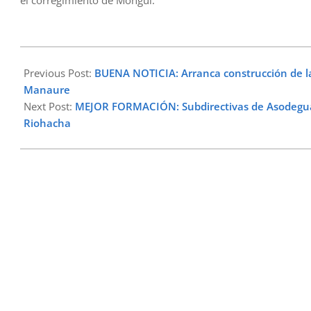
2023-
11-
Previous Post:
BUENA NOTICIA: Arranca construcción de l
19
Manaure
Next Post:
MEJOR FORMACIÓN: Subdirectivas de Asodegua 
Riohacha