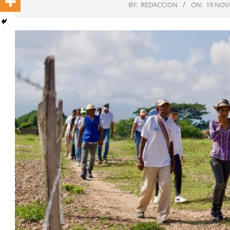
BY:
REDACCION
ON:
19 NOV