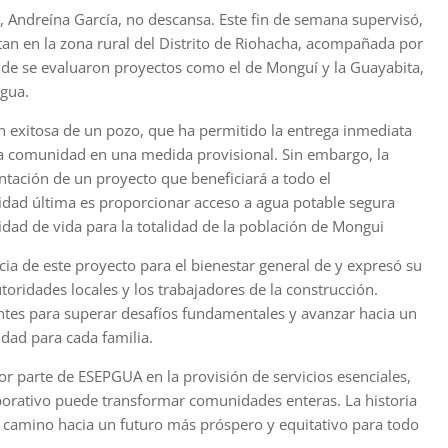
, Andreína García, no descansa. Este fin de semana supervisó,
tan en la zona rural del Distrito de Riohacha, acompañada por
onde se evaluaron proyectos como el de Monguí y la Guayabita,
agua.
n exitosa de un pozo, que ha permitido la entrega inmediata
a comunidad en una medida provisional. Sin embargo, la
ntación de un proyecto que beneficiará a todo el
lidad última es proporcionar acceso a agua potable segura
idad de vida para la totalidad de la población de Mongui
cia de este proyecto para el bienestar general de y expresó su
toridades locales y los trabajadores de la construcción.
antes para superar desafíos fundamentales y avanzar hacia un
idad para cada familia.
 parte de ESEPGUA en la provisión de servicios esenciales,
borativo puede transformar comunidades enteras. La historia
l camino hacia un futuro más próspero y equitativo para todo