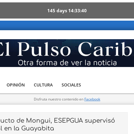
145
days
14
33
39
 - Otra forma de ver la noticia
OPINIÓN
CULTURA
SOCIALES
Disfruta nuestro contenido en
Facebook
ducto de Mongui, ESEPGUA supervisó
l en la Guayabita