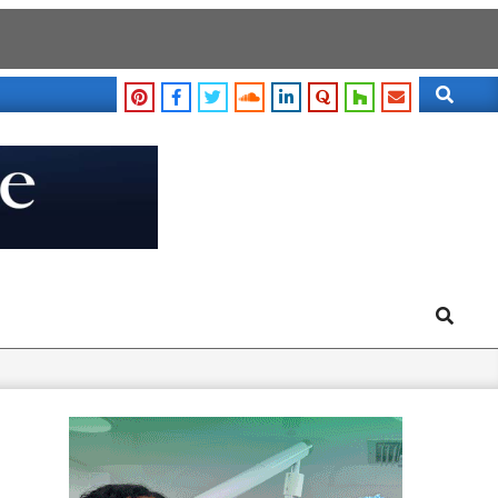
Search
Search