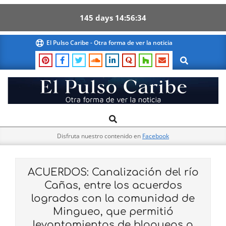
145
days
14
56
33
Skip
El Pulso Caribe - Otra forma de ver la noticia
to
Search
content
El
Search
Primary
Pulso
Navigation
Caribe
Disfruta nuestro contenido en
Facebook
Menu
ACUERDOS: Canalización del río
Cañas, entre los acuerdos
logrados con la comunidad de
Mingueo, que permitió
levantamientos de bloqueos a