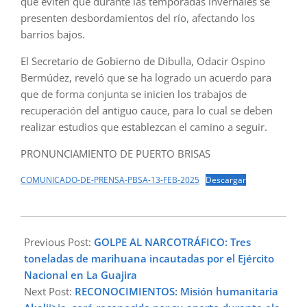
que eviten que durante las temporadas invernales se
presenten desbordamientos del río, afectando los
barrios bajos.
El Secretario de Gobierno de Dibulla, Odacir Ospino
Bermúdez, reveló que se ha logrado un acuerdo para
que de forma conjunta se inicien los trabajos de
recuperación del antiguo cauce, para lo cual se deben
realizar estudios que establezcan el camino a seguir.
PRONUNCIAMIENTO DE PUERTO BRISAS
COMUNICADO-DE-PRENSA-PBSA-13-FEB-2025
Descargar
2025-
02-
Previous Post:
GOLPE AL NARCOTRÁFICO: Tres
13
toneladas de marihuana incautadas por el Ejército
Nacional en La Guajira
Next Post:
RECONOCIMIENTOS: Misión humanitaria