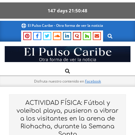
147
days
21
50
47
Skip
El Pulso Caribe - Otra forma de ver la noticia
to
Search
content
El
Search
Primary
Pulso
Navigation
Caribe
Disfruta nuestro contenido en
Facebook
Menu
ACTIVIDAD FÍSICA: Fútbol y
voleibol playa, pusieron a vibrar
a los visitantes en la arena de
Riohacha, durante la Semana
Santa