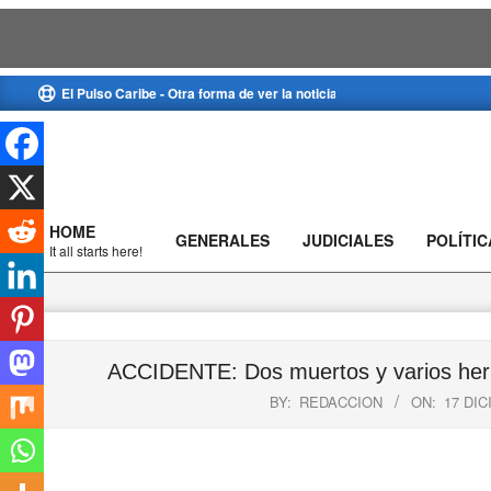
Skip
El Pulso Caribe - Otra forma de ver la noticia
to
content
HOME
GENERALES
JUDICIALES
POLÍTIC
Primary
It all starts here!
Navigation
Menu
ACCIDENTE: Dos muertos y varios herido
BY:
REDACCION
ON:
17 DIC