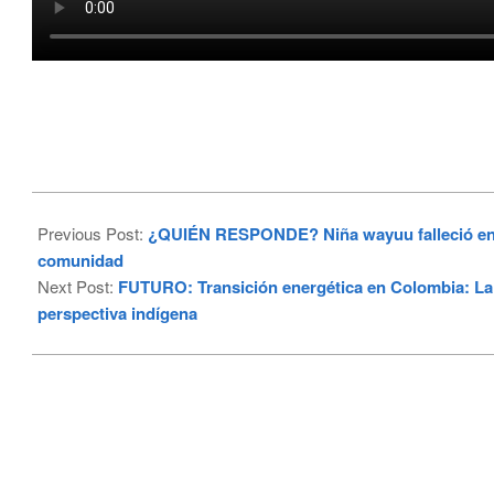
2024-
12-
Previous Post:
¿QUIÉN RESPONDE? Niña wayuu falleció en B
17
comunidad
Next Post:
FUTURO: Transición energética en Colombia: La G
perspectiva indígena