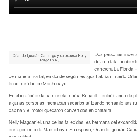
Dos personas muertas
Orlando Iguarán Camargo y su esposa Nelly
Magdaniel,
deja un fatal accident
carretera La Florida
de manera frontal, en donde según testigos habrían muerto Orl
la comunidad de Machobayo.
En el interior de la camioneta marca Renault – color blanco de
algunas personas intentaban sacarlos utilizando herramientas ru
cabina y el motor quedaron convertidos en chatarra.
Nelly Magdaniel, una de las fallecidas, es hermana del excandida
corregimiento de Machobayo. Su esposo, Orlando Iguarán Cama
comunidad.