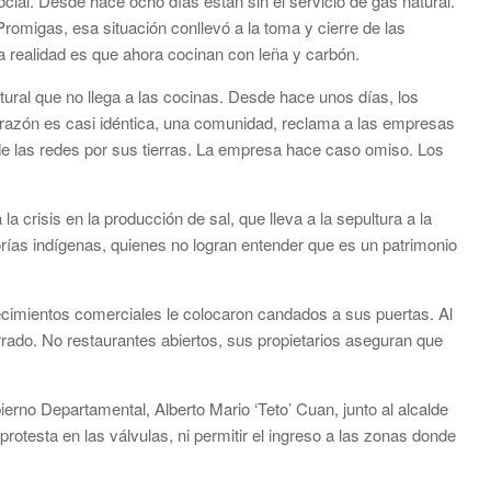
cial. Desde hace ocho días están sin el servicio de gas natural.
omigas, esa situación conllevó a la toma y cierre de las
la realidad es que ahora cocinan con leña y carbón.
atural que no llega a las cocinas. Desde hace unos días, los
 La razón es casi idéntica, una comunidad, reclama a las empresas
de las redes por sus tierras. La empresa hace caso omiso. Los
 crisis en la producción de sal, que lleva a la sepultura a la
ías indígenas, quienes no logran entender que es un patrimonio
ecimientos comerciales le colocaron candados a sus puertas. Al
rrado. No restaurantes abiertos, sus propietarios aseguran que
erno Departamental, Alberto Mario ‘Teto’ Cuan, junto al alcalde
rotesta en las válvulas, ni permitir el ingreso a las zonas donde