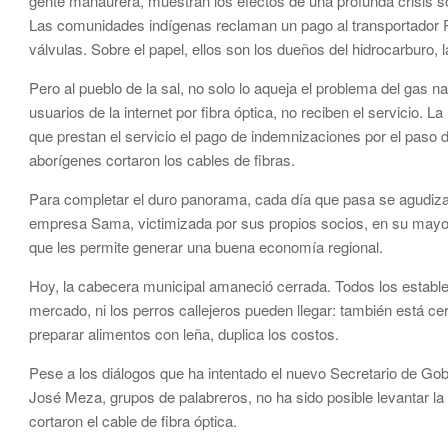
gente manaurera, muestran los efectos de una profunda crisis so
Las comunidades indígenas reclaman un pago al transportador Pr
válvulas. Sobre el papel, ellos son los dueños del hidrocarburo, 
Pero al pueblo de la sal, no solo lo aqueja el problema del gas n
usuarios de la internet por fibra óptica, no reciben el servicio.
que prestan el servicio el pago de indemnizaciones por el paso 
aborígenes cortaron los cables de fibras.
Para completar el duro panorama, cada día que pasa se agudiza la
empresa Sama, victimizada por sus propios socios, en su mayor
que les permite generar una buena economía regional.
Hoy, la cabecera municipal amaneció cerrada. Todos los establ
mercado, ni los perros callejeros pueden llegar: también está ce
preparar alimentos con leña, duplica los costos.
Pese a los diálogos que ha intentado el nuevo Secretario de Gobi
José Meza, grupos de palabreros, no ha sido posible levantar la p
cortaron el cable de fibra óptica.