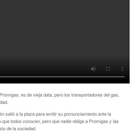
omigas, es de vieja data, pero los transportadores del gas,
dad.
n salió a la plaza para emitir su pronunciamiento ante la
to que todos conocen, pero que nadie obliga a Promigas y las
sto de la sociedad.