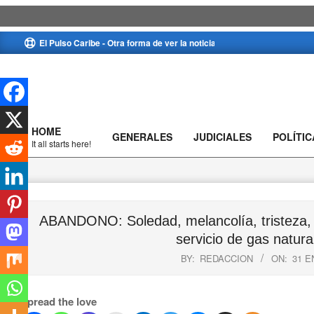
Skip
El Pulso Caribe - Otra forma de ver la noticia
to
content
HOME
GENERALES
JUDICIALES
POLÍTIC
Primary
It all starts here!
Navigation
Menu
ABANDONO: Soledad, melancolía, tristeza, ci
servicio de gas natura
BY:
REDACCION
ON:
31 E
Spread the love