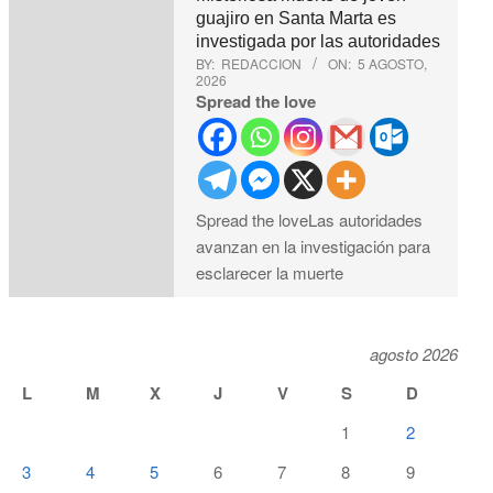
guajiro en Santa Marta es
investigada por las autoridades
BY:
REDACCION
ON:
5 AGOSTO,
2026
Spread the love
Spread the loveLas autoridades
avanzan en la investigación para
esclarecer la muerte
agosto 2026
L
M
X
J
V
S
D
1
2
3
4
5
6
7
8
9