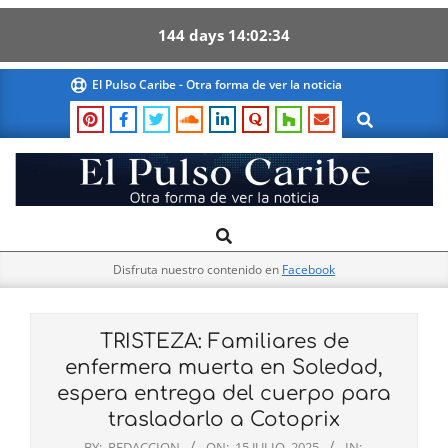
144
days
14
02
34
Skip
El Pulso Caribe - Otra forma de ver la noticia
to
Search
content
El
Search
Primary
Pulso
Navigation
Caribe
Disfruta nuestro contenido en
Facebook
Menu
TRISTEZA: Familiares de
enfermera muerta en Soledad,
espera entrega del cuerpo para
trasladarlo a Cotoprix
BY:
REDACCION
ON:
15 JULIO, 2025
IN: