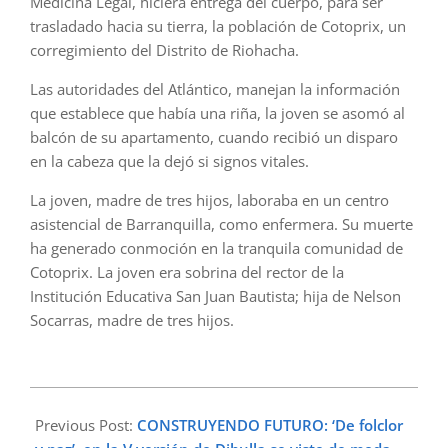
Medicina Legal, hiciera entrega del cuerpo, para ser
trasladado hacia su tierra, la población de Cotoprix, un
corregimiento del Distrito de Riohacha.
Las autoridades del Atlántico, manejan la información
que establece que había una riña, la joven se asomó al
balcón de su apartamento, cuando recibió un disparo
en la cabeza que la dejó si signos vitales.
La joven, madre de tres hijos, laboraba en un centro
asistencial de Barranquilla, como enfermera. Su muerte
ha generado conmoción en la tranquila comunidad de
Cotoprix. La joven era sobrina del rector de la
Institución Educativa San Juan Bautista; hija de Nelson
Socarras, madre de tres hijos.
2025-
07-
Previous Post:
CONSTRUYENDO FUTURO: ‘De folclor
15