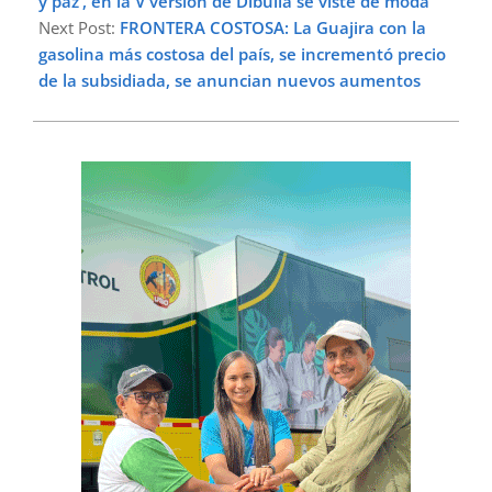
y paz’, en la V versión de Dibulla se viste de moda
Next Post:
FRONTERA COSTOSA: La Guajira con la
gasolina más costosa del país, se incrementó precio
de la subsidiada, se anuncian nuevos aumentos