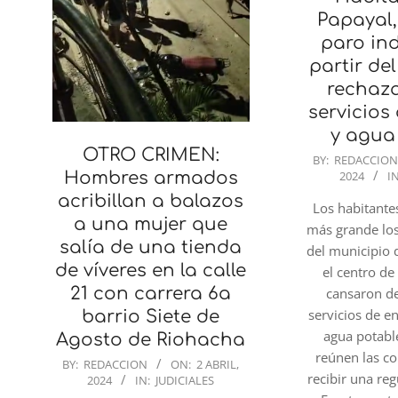
Papayal,
paro ind
partir del
rechaz
servicios
y agua
OTRO CRIMEN:
2024-
BY:
REDACCIO
2024
IN
Hombres armados
04-
02
acribillan a balazos
Los habitante
a una mujer que
más grande lo
salía de una tienda
del municipio 
de víveres en la calle
el centro de
21 con carrera 6a
cansaron d
servicios de en
barrio Siete de
agua potabl
Agosto de Riohacha
reúnen las c
2024-
BY:
REDACCION
ON:
2 ABRIL,
recibir una reg
2024
IN:
JUDICIALES
04-