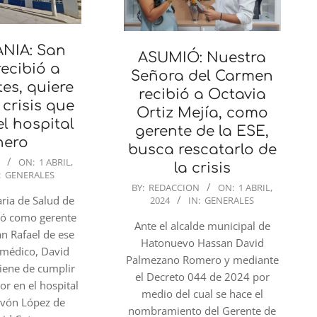
NIA: San
ASUMIÓ: Nuestra
recibió a
Señora del Carmen
es, quiere
recibió a Octavia
 crisis que
Ortiz Mejía, como
el hospital
gerente de la ESE,
nero
busca rescatarlo de
N
ON:
1 ABRIL,
la crisis
:
GENERALES
2024-
BY:
REDACCION
ON:
1 ABRIL,
aria de Salud de
2024
IN:
GENERALES
04-
ió como gerente
01
Ante el alcalde municipal de
an Rafael de ese
Hatonuevo Hassan David
 médico, David
Palmezano Romero y mediante
viene de cumplir
el Decreto 044 de 2024 por
or en el hospital
medio del cual se hace el
vón López de
nombramiento del Gerente de