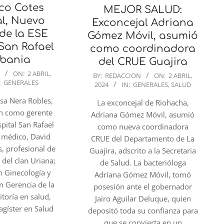
co Cotes
MEJOR SALUD:
l, Nuevo
Exconcejal Adriana
de la ESE
Gómez Móvil, asumió
San Rafael
como coordinadora
lbania
del CRUE Guajira
2024-
N
ON:
2 ABRIL,
BY:
REDACCION
ON:
2 ABRIL,
:
GENERALES
2024
IN:
GENERALES
,
SALUD
04-
02
esa Nera Robles,
La exconcejal de Riohacha,
n como gerente
Adriana Gómez Móvil, asumió
spital San Rafael
como nueva coordinadora
l médico, David
CRUE del Departamento de La
s, profesional de
Guajira, adscrito a la Secretaria
 del clan Uriana;
de Salud. La bacterióloga
en Ginecología y
Adriana Gómez Móvil, tomó
en Gerencia de la
posesión ante el gobernador
itoría en salud,
Jairo Aguilar Deluque, quien
agíster en Salud
depositó toda su confianza para
que se convierta en un