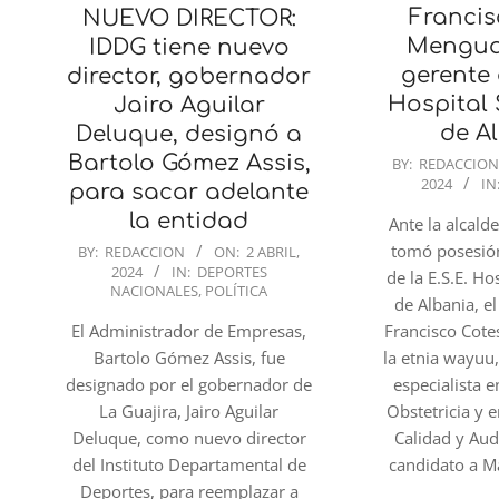
Francis
NUEVO DIRECTOR:
Mengua
IDDG tiene nuevo
gerente 
director, gobernador
Hospital 
Jairo Aguilar
de A
Deluque, designó a
2024-
Bartolo Gómez Assis,
BY:
REDACCIO
2024
IN
04-
para sacar adelante
02
la entidad
Ante la alcald
2024-
tomó posesió
BY:
REDACCION
ON:
2 ABRIL,
2024
IN:
DEPORTES
04-
de la E.S.E. Ho
NACIONALES
,
POLÍTICA
02
de Albania, e
Francisco Cote
El Administrador de Empresas,
la etnia wayuu,
Bartolo Gómez Assis, fue
especialista 
designado por el gobernador de
Obstetricia y 
La Guajira, Jairo Aguilar
Calidad y Aud
Deluque, como nuevo director
candidato a M
del Instituto Departamental de
Deportes, para reemplazar a