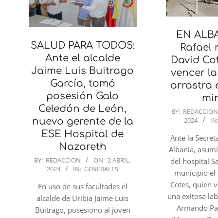
EN ALBA
SALUD PARA TODOS:
Rafael 
Ante el alcalde
David Cot
Jaime Luis Buitrago
vencer la
García, tomó
arrastra 
posesión Galo
mi
Celedón de León,
2024-
BY:
REDACCIO
2024
IN
nuevo gerente de la
04-
01
ESE Hospital de
Ante la Secret
Nazareth
Albania, asum
2024-
BY:
REDACCION
ON:
2 ABRIL,
del hospital S
2024
IN:
GENERALES
04-
municipio el
02
Cotes, quien 
En uso de sus facultades el
una exitosa lab
alcalde de Uribia Jaime Luis
Armando Pa
Buitrago, posesiono al joven