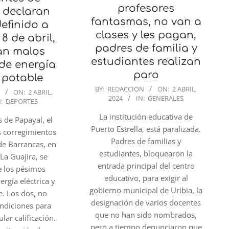
profesores
 declaran
fantasmas, no van a
efinido a
clases y les pagan,
 8 de abril,
padres de familia y
an malos
estudiantes realizan
 de energía
paro
 potable
2024-
BY:
REDACCION
ON:
2 ABRIL,
N
ON:
2 ABRIL,
2024
IN:
GENERALES
04-
:
DEPORTES
02
La institución educativa de
s de Papayal, el
Puerto Estrella, está paralizada.
s corregimientos
Padres de familias y
de Barrancas, en
estudiantes, bloquearon la
 La Guajira, se
entrada principal del centro
e los pésimos
educativo, para exigir al
ergía eléctrica y
gobierno municipal de Uribia, la
e. Los dos, no
designación de varios docentes
ondiciones para
que no han sido nombrados,
ular calificación.
pero a tiempo denunciaron que