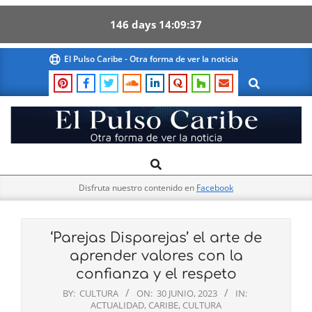
146
days
14
09
36
Skip
El Pulso Caribe - Otra forma de ver la noticia
to
Search
content
El
Search
Primary
Pulso
Navigation
Caribe
Disfruta nuestro contenido en
Facebook
Menu
‘Parejas Disparejas’ el arte de
aprender valores con la
confianza y el respeto
BY:
CULTURA
ON:
30 JUNIO, 2023
IN:
ACTUALIDAD
,
CARIBE
,
CULTURA