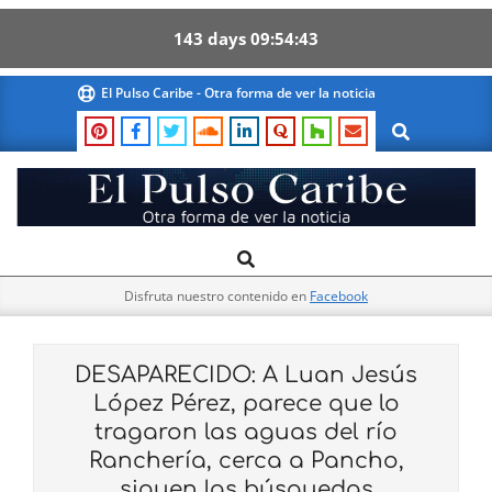
143
days
09
54
42
Skip
El Pulso Caribe - Otra forma de ver la noticia
to
Search
content
El
Search
Primary
Pulso
Navigation
Caribe
Disfruta nuestro contenido en
Facebook
Menu
DESAPARECIDO: A Luan Jesús
López Pérez, parece que lo
tragaron las aguas del río
Ranchería, cerca a Pancho,
siguen las búsquedas