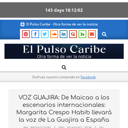
143
days
18
12
01
Skip
El Pulso Caribe - Otra forma de ver la noticia
to
Search
content
El
Search
Primary
Pulso
Navigation
Caribe
Disfruta nuestro contenido en
Facebook
Menu
VOZ GUAJIRA: De Maicao a los
escenarios internacionales:
Margarita Crespo Habib llevará
la voz de La Guajira a España
BY:
REDACCION
ON:
20 MAYO, 2026
IN: