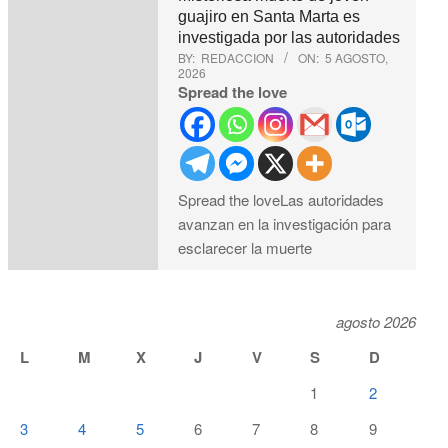
guajiro en Santa Marta es
investigada por las autoridades
BY:
REDACCION
ON:
5 AGOSTO,
2026
Spread the love
Spread the loveLas autoridades
avanzan en la investigación para
esclarecer la muerte
agosto 2026
L
M
X
J
V
S
D
1
2
3
4
5
6
7
8
9