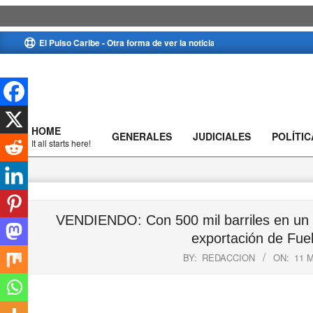
Skip
El Pulso Caribe - Otra forma de ver la noticia
to
content
HOME
GENERALES
JUDICIALES
POLÍTIC
Primary
It all starts here!
Navigation
Menu
VENDIENDO: Con 500 mil barriles en un 
exportación de Fuel
BY:
REDACCION
ON:
11 