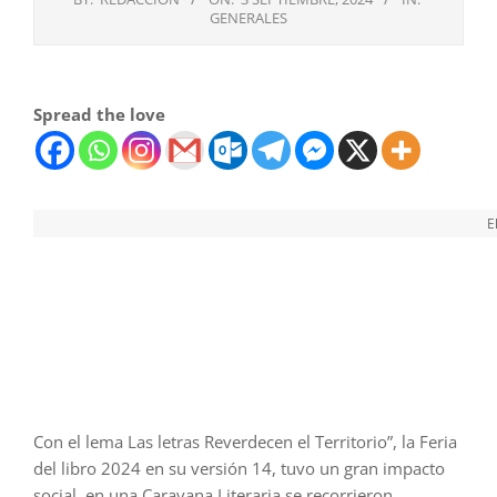
GENERALES
Spread the love
E
Con el lema Las letras Reverdecen el Territorio”, la Feria
del libro 2024 en su versión 14, tuvo un gran impacto
social, en una Caravana Literaria se recorrieron