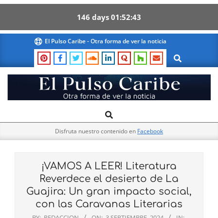
146
days
01
52
42
Skip
El Pulso Caribe - Otra forma de ver la noticia
to
Search
content
El
Search
Primary
Pulso
Navigation
Caribe
Disfruta nuestro contenido en
Facebook
Menu
¡VAMOS A LEER! Literatura
Reverdece el desierto de La
Guajira: Un gran impacto social,
con las Caravanas Literarias
BY:
REDACCION
ON:
3 SEPTIEMBRE, 2024
IN: