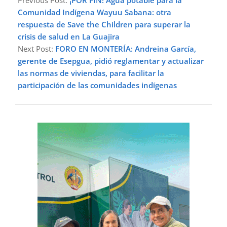
Previous Post:
¡POR FIN! Agua potable para la
03
Comunidad Indígena Wayuu Sabana: otra
respuesta de Save the Children para superar la
crisis de salud en La Guajira
Next Post:
FORO EN MONTERÍA: Andreina García,
gerente de Esepgua, pidió reglamentar y actualizar
las normas de viviendas, para facilitar la
participación de las comunidades indígenas