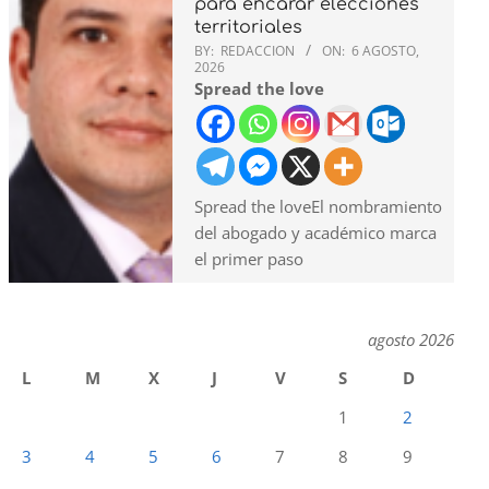
para encarar elecciones
territoriales
BY:
REDACCION
ON:
6 AGOSTO,
2026
Spread the love
Spread the loveEl nombramiento
del abogado y académico marca
el primer paso
agosto 2026
L
M
X
J
V
S
D
1
2
3
4
5
6
7
8
9