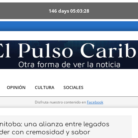
146
days
05
03
26
e ver la noticia
OPINIÓN
CULTURA
SOCIALES
Disfruta nuestro contenido en
Facebook
toba: una alianza entre legados
der con cremosidad y sabor