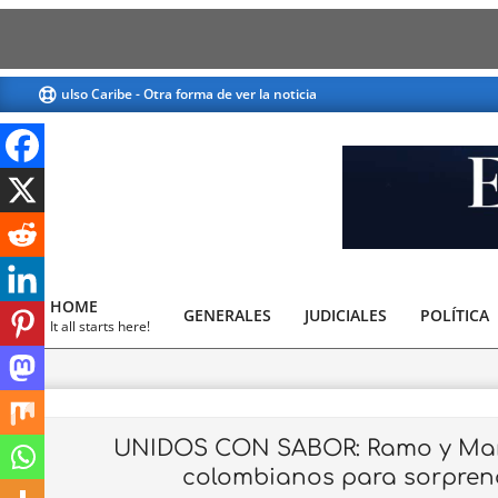
Skip
o Caribe - Otra forma de ver la noticia
El Pulso Caribe - Otra forma d
to
content
El
Pulso
HOME
GENERALES
JUDICIALES
Caribe
POLÍTICA
Primary
It all starts here!
Navigation
Menu
UNIDOS CON SABOR: Ramo y Mani
colombianos para sorpren