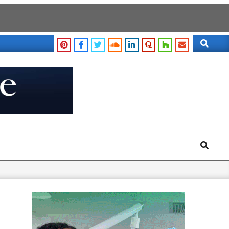
Search
Search