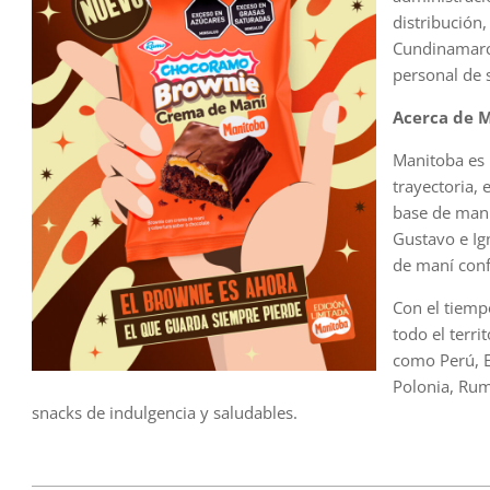
distribución
Cundinamarca
personal de 
Acerca de 
Manitoba es
trayectoria, 
base de maní
Gustavo e Ig
de maní conf
Con el tiemp
todo el terr
como Perú, E
Polonia, Rum
snacks de indulgencia y saludables.