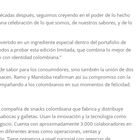
écadas después, seguimos creyendo en el poder de lo hecho
na celebración de lo que somos, de nuestros sabores, y de lo
vertido en un ingrediente especial dentro del portafolio de
s a probar esta edición limitada, que combina lo mejor de
 y con identidad colombiana.”
de sabor para los consumidores, sino también la unión de dos
 hacen. Ramo y Manitoba reafirman así su compromiso con la
acompañando a los colombianos en sus momentos de felicidad.
compañía de snacks colombiana que fabrica y distribuye
abocas y galletas. ​Usan la innovación y la tecnología como
egocio.​ Cuenta con aproximadamente 3.000 colaboradores en
 en diferentes áreas como operaciones, ventas y
ón. Tiene presencia a nivel nacional con agencias de