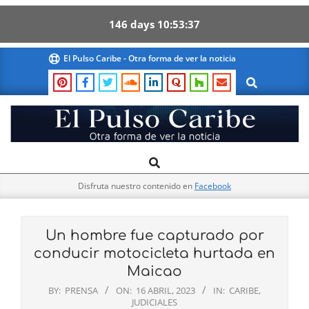
146
days
10
53
36
Skip
El Pulso Caribe - Otra forma de ver la noticia
to
Search
content
El
Search
Primary
Pulso
Navigation
Caribe
Disfruta nuestro contenido en
Facebook
Menu
Un hombre fue capturado por
conducir motocicleta hurtada en
Maicao
BY:
PRENSA
ON:
16 ABRIL, 2023
IN:
CARIBE
,
JUDICIALES