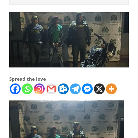
Spread the love
E
Poli
Guaj