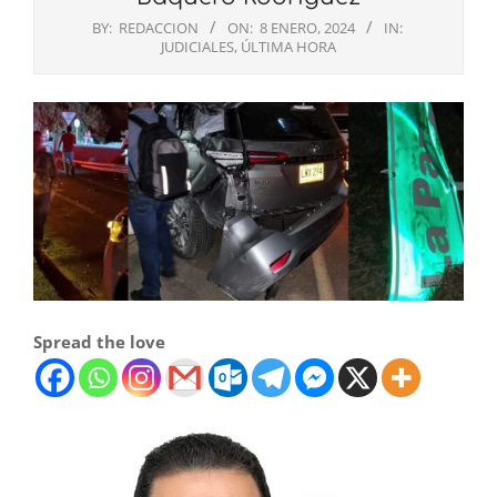
BY:
REDACCION
ON:
8 ENERO, 2024
IN:
JUDICIALES
,
ÚLTIMA HORA
Spread the love