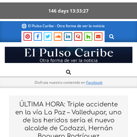
146
days
13
33
26
Skip
El Pulso Caribe - Otra forma de ver la noticia
to
Search
content
El
Search
Primary
Pulso
Navigation
Caribe
Disfruta nuestro contenido en
Facebook
Menu
ÚLTIMA HORA: Triple accidente
en la vía La Paz – Valledupar, uno
de los heridos sería el nuevo
alcalde de Codazzi, Hernán
Baquero Rodríguez