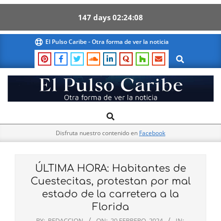
147
days
02
24
08
Skip
El Pulso Caribe - Otra forma de ver la noticia
to
Search
content
El
Search
Primary
Pulso
Navigation
Caribe
Disfruta nuestro contenido en
Facebook
Menu
ÚLTIMA HORA: Habitantes de
Cuestecitas, protestan por mal
estado de la carretera a la
Florida
BY:
REDACCION
ON:
20 FEBRERO, 2024
IN: