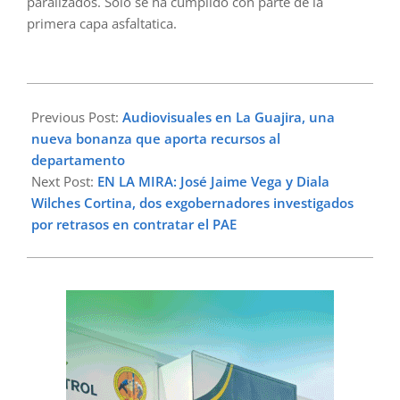
paralizados. Solo se ha cumplido con parte de la
primera capa asfaltatica.
2024-
02-
Previous Post:
Audiovisuales en La Guajira, una
20
nueva bonanza que aporta recursos al
departamento
Next Post:
EN LA MIRA: José Jaime Vega y Diala
Wilches Cortina, dos exgobernadores investigados
por retrasos en contratar el PAE