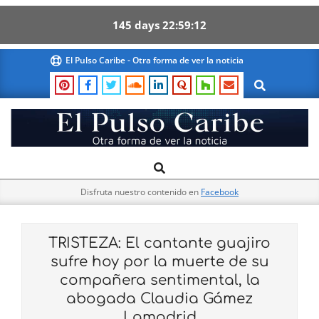
145
days
22
59
11
Skip
El Pulso Caribe - Otra forma de ver la noticia
to
Search
content
El
Search
Primary
Pulso
Navigation
Caribe
Disfruta nuestro contenido en
Facebook
Menu
TRISTEZA: El cantante guajiro
sufre hoy por la muerte de su
compañera sentimental, la
abogada Claudia Gámez
Lamadrid