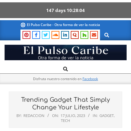
147
days
10
28
04
Skip
El Pulso Caribe - Otra forma de ver la noticia
to
Search
content
El
Search
Primary
Pulso
Navigation
Caribe
Disfruta nuestro contenido en
Facebook
Menu
Trending Gadget That Simply
Change Your Lifestyle
BY:
REDACCION
ON:
17 JULIO, 2023
IN:
GADGET
,
TECH