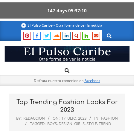
147
days
05
37
10
Skip
El Pulso Caribe - Otra forma de ver la noticia
to
Search
content
El
Search
Primary
Pulso
Navigation
Caribe
Disfruta nuestro contenido en
Facebook
Menu
Top Trending Fashion Looks For
2023
BY:
REDACCION
ON:
17 JULIO, 2023
IN:
FASHION
TAGGED:
BOYS
,
DESIGN
,
GIRLS
,
STYLE
,
TREND