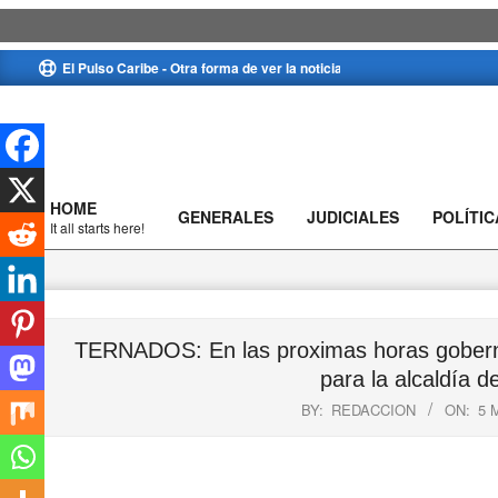
Skip
El Pulso Caribe - Otra forma de ver la noticia
to
content
HOME
GENERALES
JUDICIALES
POLÍTIC
Primary
It all starts here!
Navigation
Menu
TERNADOS: En las proximas horas gobernad
para la alcaldía d
BY:
REDACCION
ON:
5 