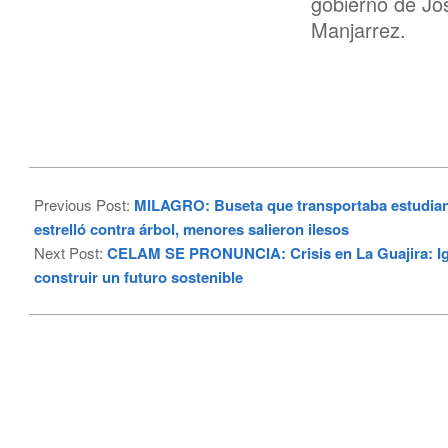
gobierno de Jo
Manjarrez.
2025-
03-
Previous Post:
MILAGRO: Buseta que transportaba estudiante
05
estrelló contra árbol, menores salieron ilesos
Next Post:
CELAM SE PRONUNCIA: Crisis en La Guajira: Iglesi
construir un futuro sostenible