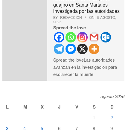
guajiro en Santa Marta es
investigada por las autoridades
BY:
REDACCION
ON:
5 AGOSTO,
2026
Spread the love
Spread the loveLas autoridades
avanzan en la investigación para
esclarecer la muerte
agosto 2026
L
M
X
J
V
S
D
1
2
3
4
5
6
7
8
9