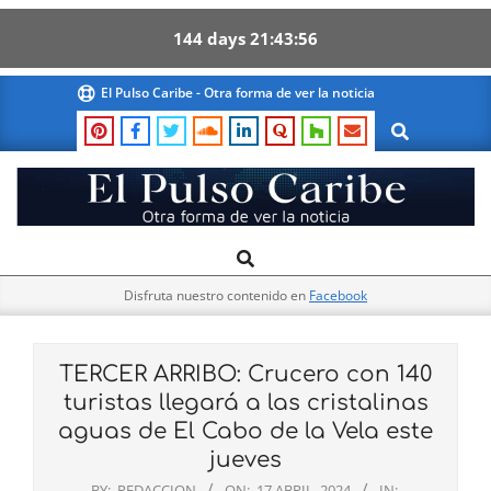
144
days
21
43
55
Skip
El Pulso Caribe - Otra forma de ver la noticia
to
Search
content
El
Search
Primary
Pulso
Navigation
Caribe
Disfruta nuestro contenido en
Facebook
Menu
TERCER ARRIBO: Crucero con 140
turistas llegará a las cristalinas
aguas de El Cabo de la Vela este
jueves
BY:
REDACCION
ON:
17 ABRIL, 2024
IN: