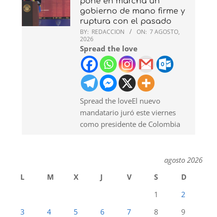
pone en marcha un
gobierno de mano firme y
ruptura con el pasado
BY:
REDACCION
ON:
7 AGOSTO,
2026
Spread the love
Spread the loveEl nuevo
mandatario juró este viernes
como presidente de Colombia
agosto 2026
L
M
X
J
V
S
D
1
2
3
4
5
6
7
8
9