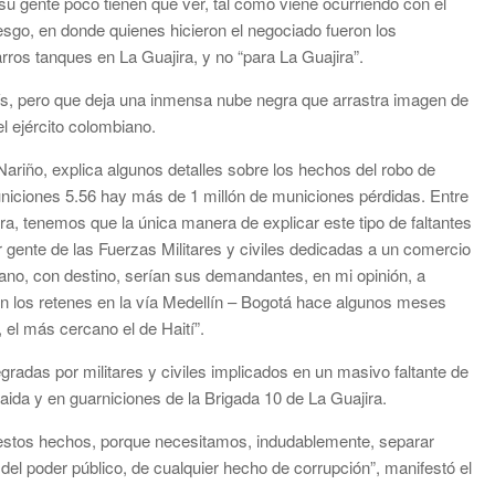
u gente poco tienen que ver, tal como viene ocurriendo con el
esgo, en donde quienes hicieron el negociado fueron los
rros tanques en La Guajira, y no “para La Guajira”.
aís, pero que deja una inmensa nube negra que arrastra imagen de
l ejército colombiano.
Nariño, explica algunos detalles sobre los hechos del robo de
niciones 5.56 hay más de 1 millón de municiones pérdidas. Entre
a, tenemos que la única manera de explicar este tipo de faltantes
r gente de las Fuerzas Militares y civiles dedicadas a un comercio
no, con destino, serían sus demandantes, en mi opinión, a
 los retenes en la vía Medellín – Bogotá hace algunos meses
 el más cercano el de Haití”.
gradas por militares y civiles implicados en un masivo faltante de
aida y en guarniciones de la Brigada 10 de La Guajira.
e estos hechos, porque necesitamos, indudablemente, separar
el poder público, de cualquier hecho de corrupción”, manifestó el
.