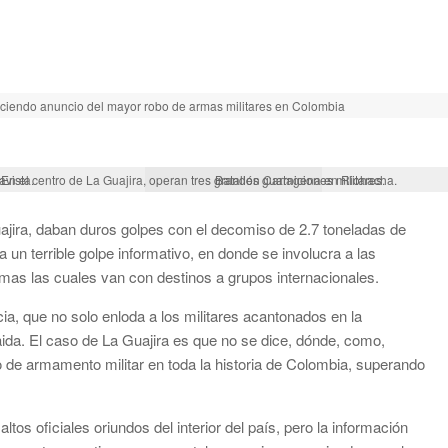
aciendo anuncio del mayor robo de armas militares en Colombia
vista.
En el centro de La Guajira, operan tres grandes guarniciones militares.
Batallón Cartagena en Riohacha.
ajira, daban duros golpes con el decomiso de 2.7 toneladas de
un terrible golpe informativo, en donde se involucra a las
armas las cuales van con destinos a grupos internacionales.
cia, que no solo enloda a los militares acantonados en la
ida. El caso de La Guajira es que no se dice, dónde, como,
o de armamento militar en toda la historia de Colombia, superando
tos oficiales oriundos del interior del país, pero la información