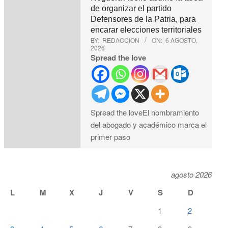
de organizar el partido
Defensores de la Patria, para
encarar elecciones territoriales
BY:
REDACCION
ON:
6 AGOSTO,
2026
Spread the love
Spread the loveEl nombramiento
del abogado y académico marca el
primer paso
agosto 2026
L
M
X
J
V
S
D
1
2