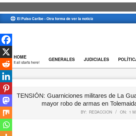
Skip
El Pulso Caribe - Otra forma de ver la noticia
to
content
HOME
GENERALES
JUDICIALES
POLÍTIC
Primary
It all starts here!
Navigation
Menu
TENSIÓN: Guarniciones militares de La Guaj
mayor robo de armas en Tolemaida 
BY:
REDACCION
ON:
1 M