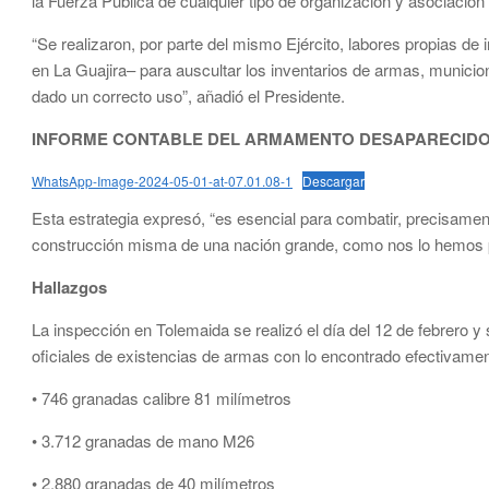
la Fuerza Pública de cualquier tipo de organización y asociación 
“Se realizaron, por parte del mismo Ejército, labores propias de
en La Guajira– para auscultar los inventarios de armas, municione
dado un correcto uso”, añadió el Presidente.
INFORME CONTABLE DEL ARMAMENTO DESAPARECID
WhatsApp-Image-2024-05-01-at-07.01.08-1
Descargar
Esta estrategia expresó, “es esencial para combatir, precisamente
construcción misma de una nación grande, como nos lo hemos pro
Hallazgos
​La inspección en Tolemaida se realizó el día del 12 de febrero y 
oficiales de existencias de armas con lo encontrado efectivamen
• 746 granadas calibre 81 milímetros
• 3.712 granadas de mano M26
• 2.880 granadas de 40 milímetros