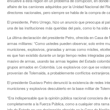
envuelve a esta región en un problema de corrupción, en donde s
affaire de los camiones adquiridos por la Unidad Nacional del Ri
directores nacionales, pero siempre se habla de la compra de ca
El presidente, Petro Urrego, hizo un anuncio que preocupa al p
una de las instituciones más queridas del país, como lo ha sido e
La última declaración del presidente Petro, ofrecida en Casa de 
armas militares: “Como ustedes pueden observar, solo entre mu
municiones, explosivos, granadas y armas como misiles, etcéter
es que han existido durante un largo tiempo redes integradas po
masivo de armas, usando las armas legales del Estado colombia
grupos armados en Colombia. Los explosivos con que se volaron
provenían de Tolemaida, a probablemente conflictos extranjeros,
El presidente Gustavo Petro denunció la existencia de redes inte
municiones y explosivos descubierto en la base militar de Tolem
“Era indispensable que la opinión pública nacional conociera d
completamente a la Fuerza Pública, como a cualquier otra rama d
jefe de Estado en una declaración ofrecida en la Casa de Nariño