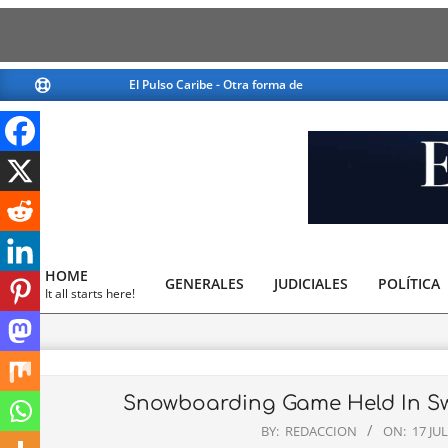
Skip
El Pulso Caribe - Otra forma de ver la noticia
El Pulso Ca
to
content
El
Pulso
HOME
GENERALES
JUDICIALES
Caribe
POLÍTICA
Primary
It all starts here!
Navigation
Menu
Snowboarding Game Held In Sw
BY:
REDACCION
ON:
17 JUL