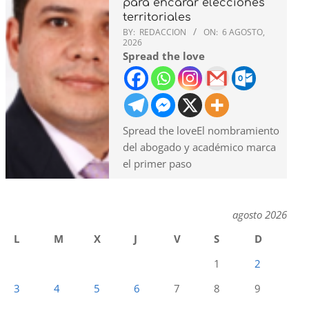
para encarar elecciones
territoriales
BY:
REDACCION
ON:
6 AGOSTO,
2026
Spread the love
Spread the loveEl nombramiento
del abogado y académico marca
el primer paso
agosto 2026
L
M
X
J
V
S
D
1
2
3
4
5
6
7
8
9