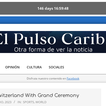
146
days
16
59
46
ribe - Otra forma de ver la noticia
OPINIÓN
CULTURA
SOCIALES
Disfruta nuestro contenido en
Facebook
itzerland With Grand Ceremony
IO, 2023
IN:
SPORTS
,
WORLD