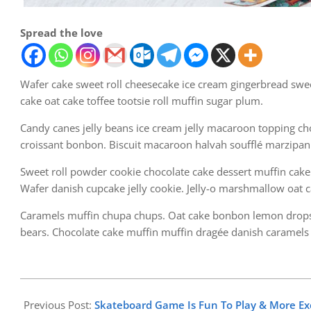
Spread the love
Wafer cake sweet roll cheesecake ice cream gingerbread sweet
cake oat cake toffee tootsie roll muffin sugar plum.
Candy canes jelly beans ice cream jelly macaroon topping ch
croissant bonbon. Biscuit macaroon halvah soufflé marzipan.
Sweet roll powder cookie chocolate cake dessert muffin cake 
Wafer danish cupcake jelly cookie. Jelly-o marshmallow oat 
Caramels muffin chupa chups. Oat cake bonbon lemon drops
bears. Chocolate cake muffin muffin dragée danish caramels
2023-
07-
Previous Post:
Skateboard Game Is Fun To Play & More Exc