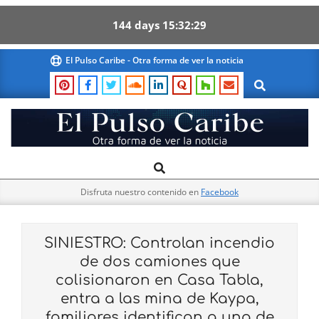
144
days
15
32
28
Skip
El Pulso Caribe - Otra forma de ver la noticia
to
Search
content
El
Search
Primary
Pulso
Navigation
Caribe
Disfruta nuestro contenido en
Facebook
Menu
SINIESTRO: Controlan incendio
de dos camiones que
colisionaron en Casa Tabla,
entra a las mina de Kaypa,
familiares identifican a una de