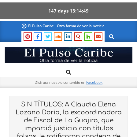
147
days
13
14
48
Skip
El Pulso Caribe - Otra forma de ver la noticia
to
Search
content
El
Search
Primary
Pulso
Navigation
Caribe
Disfruta nuestro contenido en
Facebook
Menu
SIN TÍTULOS: A Claudia Elena
Lozano Doria, la excoordinadora
de Fiscal de La Guajira, que
impartió justicia con títulos
falsos, le ratificaron condena de