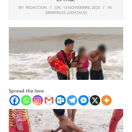
BY:
REDACCION
ON:
13 NOVIEMBRE, 2023
IN:
GENERALES
,
JUDICIALES
Spread the love