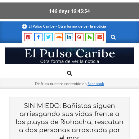
146
days
16
45
53
Skip
El Pulso Caribe - Otra forma de ver la noticia
to
Search
content
El
Search
Primary
Pulso
Navigation
Caribe
Disfruta nuestro contenido en
Facebook
Menu
SIN MIEDO: Bañistas siguen
arriesgando sus vidas frente a
las playas de Riohacha, rescatan
a dos personas arrastrada por
el mar