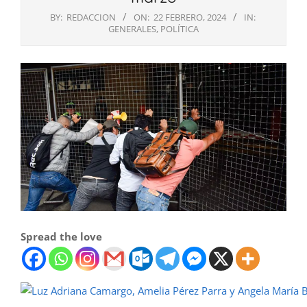
BY:
REDACCION
ON:
22 FEBRERO, 2024
IN:
GENERALES
,
POLÍTICA
Spread the love