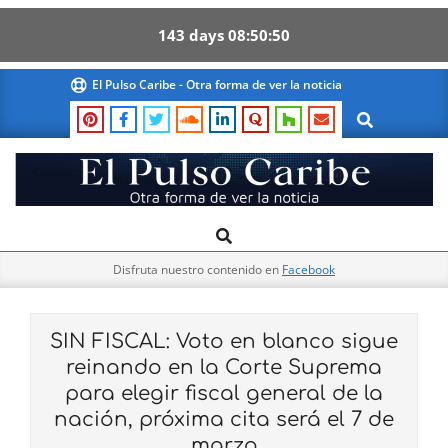
143
days
08
50
50
Skip
El Pulso Caribe - Otra forma de ver la noticia
to
Search
content
El
Search
Primary
Pulso
Navigation
Caribe
Disfruta nuestro contenido en
Facebook
Menu
SIN FISCAL: Voto en blanco sigue
reinando en la Corte Suprema
para elegir fiscal general de la
nación, próxima cita será el 7 de
marzo