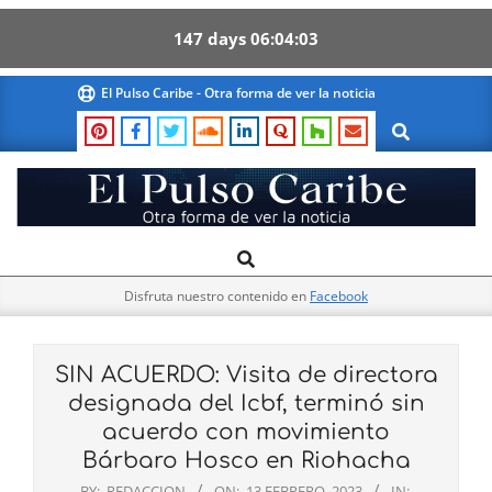
147
days
06
04
03
Skip
El Pulso Caribe - Otra forma de ver la noticia
to
Search
content
El
Search
Primary
Pulso
Navigation
Caribe
Disfruta nuestro contenido en
Facebook
Menu
SIN ACUERDO: Visita de directora
designada del Icbf, terminó sin
acuerdo con movimiento
Bárbaro Hosco en Riohacha
BY:
REDACCION
ON:
13 FEBRERO, 2023
IN: