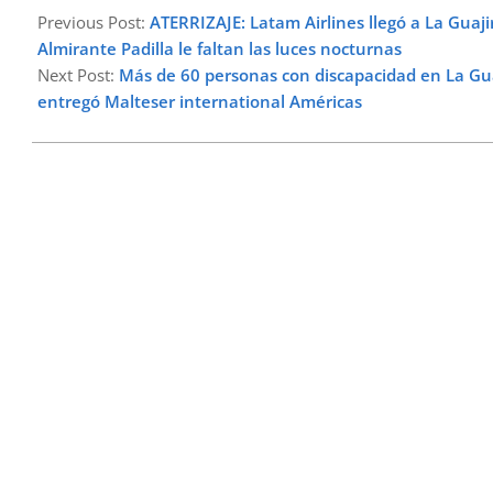
03-
Previous Post:
ATERRIZAJE: Latam Airlines llegó a La Guaj
28
Almirante Padilla le faltan las luces nocturnas
Next Post:
Más de 60 personas con discapacidad en La Gua
entregó Malteser international Américas