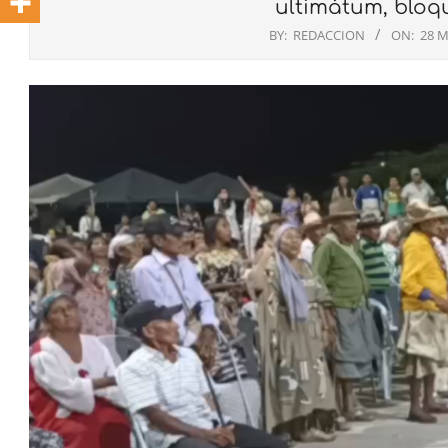
ultimátum, bloq
BY:
REDACCION
ON:
28 M