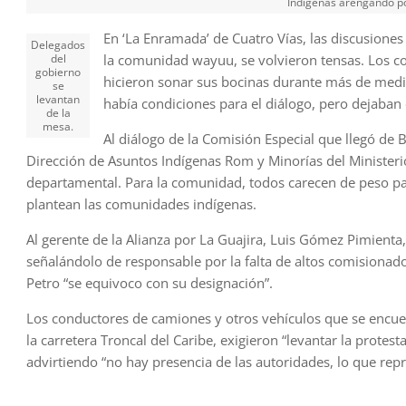
Indígenas arengando por
En ‘La Enramada’ de Cuatro Vías, las discusione
Delegados
la comunidad wayuu, se volvieron tensas. Los c
del
gobierno
hicieron sonar sus bocinas durante más de medi
se
levantan
había condiciones para el diálogo, pero dejaban
de la
mesa.
Al diálogo de la Comisión Especial que llegó de 
Dirección de Asuntos Indígenas Rom y Minorías del Ministerio
departamental. Para la comunidad, todos carecen de peso p
plantean las comunidades indígenas.
Al gerente de la Alianza por La Guajira, Luis Gómez Pimienta
señalándolo de responsable por la falta de altos comisionad
Petro “se equivoco con su designación”.
Los conductores de camiones y otros vehículos que se encue
la carretera Troncal del Caribe, exigieron “levantar la prote
advirtiendo “no hay presencia de las autoridades, lo que repr