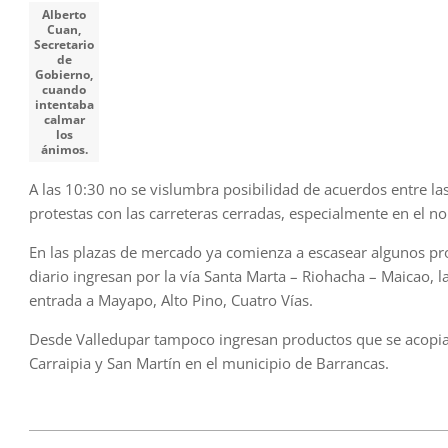
Alberto
Cuan,
Secretario
de
Gobierno,
cuando
intentaba
calmar
los
ánimos.
A las 10:30 no se vislumbra posibilidad de acuerdos entre las 
protestas con las carreteras cerradas, especialmente en el n
En las plazas de mercado ya comienza a escasear algunos pr
diario ingresan por la vía Santa Marta – Riohacha – Maicao, l
entrada a Mayapo, Alto Pino, Cuatro Vías.
Desde Valledupar tampoco ingresan productos que se acopian 
Carraipia y San Martín en el municipio de Barrancas.
2023-