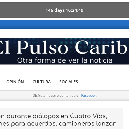
146
days
16
24
48
 Caribe - Otra forma de ver la noticia
OPINIÓN
CULTURA
SOCIALES
Disfruta nuestro contenido en
Facebook
n durante diálogos en Cuatro Vías,
nes para acuerdos, camioneros lanzan