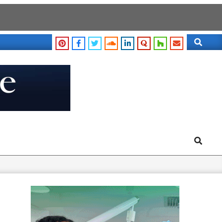
Search
Search