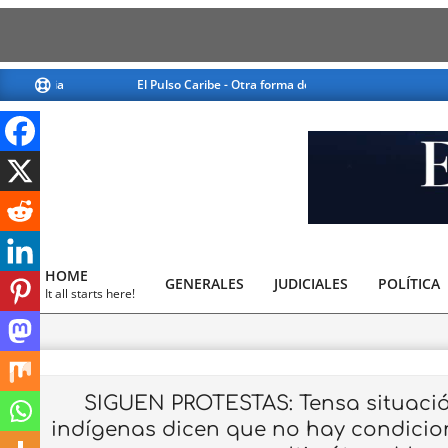
Skip
El Pulso Caribe - Otra forma de ver la noticia
El Pulso
to
content
El
Pulso
HOME
GENERALES
JUDICIALES
Caribe
POLÍTICA
Primary
It all starts here!
Navigation
Menu
SIGUEN PROTESTAS: Tensa situació
indígenas dicen que no hay condicio