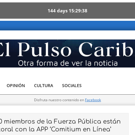
144
days
15
29
36
be - Otra forma de ver la noticia
OPINIÓN
CULTURA
SOCIALES
Disfruta nuestro contenido en
Facebook
 miembros de la Fuerza Pública están
ctoral con la APP ‘Comitium en Línea’