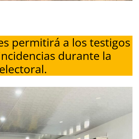
es permitirá a los testigos
 incidencias durante la
electoral.