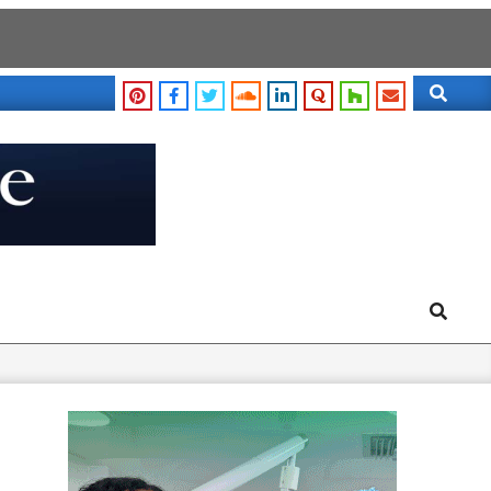
Search
Search