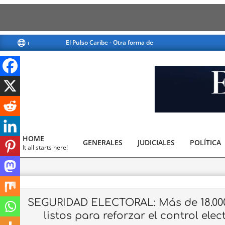
Skip
El Pulso Caribe - Otra forma de ver la noticia
El Pulso Cari
to
content
El
Pulso
HOME
GENERALES
JUDICIALES
Caribe
POLÍTICA
Primary
It all starts here!
Navigation
Menu
SEGURIDAD ELECTORAL: Más de 18.000
listos para reforzar el control ele