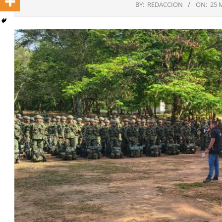
BY:
REDACCION
ON:
25 