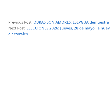
2026-
05-
Previous Post:
OBRAS SON AMORES: ESEPGUA demuestra co
25
Next Post:
ELECCIONES 2026: Jueves, 28 de mayo: la nueva 
electorales