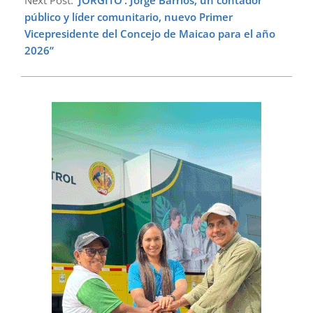
Next Post:
‘JORGITO’: Jorge Barrios, un contador
público y líder comunitario, nuevo Primer
Vicepresidente del Concejo de Maicao para el año
2026”