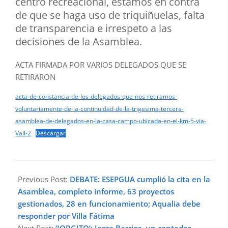
centro recreacional, estamos en contra
de que se haga uso de triquiñuelas, falta
de transparencia e irrespeto a las
decisiones de la Asamblea.
ACTA FIRMADA POR VARIOS DELEGADOS QUE SE
RETIRARON
acta-de-constancia-de-los-delegados-que-nos-retiramos-
voluntariamente-de-la-continuidad-de-la-trigesima-tercera-
asamblea-de-delegados-en-la-casa-campo-ubicada-en-el-km-5-via-
Vall-2
Descargar
2025-
11-
Previous Post:
DEBATE: ESEPGUA cumplió la cita en la
18
Asamblea, completo informe, 63 proyectos
gestionados, 28 en funcionamiento; Aqualia debe
responder por Villa Fátima