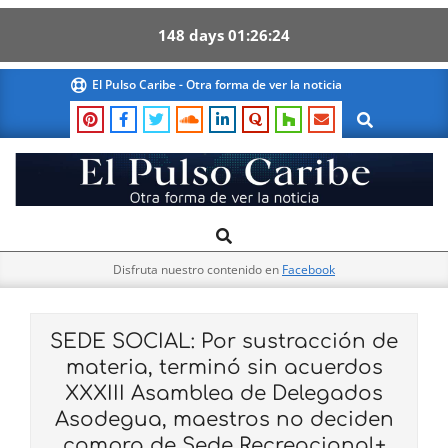
148
days
01
26
24
Skip
El Pulso Caribe - Otra forma de ver la noticia
to
Search
content
El
Search
Primary
Pulso
Navigation
Caribe
Disfruta nuestro contenido en
Facebook
Menu
SEDE SOCIAL: Por sustracción de
materia, terminó sin acuerdos
XXXIII Asamblea de Delegados
Asodegua, maestros no deciden
compra de Sede Recreacional+