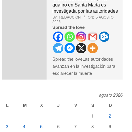
guajiro en Santa Marta es
investigada por las autoridades
BY:
REDACCION
ON:
5 AGOSTO,
2026
Spread the love
Spread the loveLas autoridades
avanzan en la investigación para
esclarecer la muerte
agosto 2026
L
M
X
J
V
S
D
1
2
3
4
5
6
7
8
9