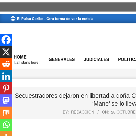
Skip
El Pulso Caribe - Otra forma de ver la noticia
to
content
HOME
GENERALES
JUDICIALES
POLÍTIC
Primary
It all starts here!
Navigation
Menu
Secuestradores dejaron en libertad a doña Ci
‘Mane’ se lo llev
BY:
REDACCION
ON:
28 OCTUBRE,