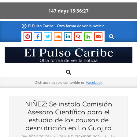
147
days
15
36
26
Skip
El Pulso Caribe - Otra forma de ver la noticia
to
Search
content
El
Search
Primary
Pulso
Navigation
Caribe
Disfruta nuestro contenido en
Facebook
Menu
NIÑEZ: Se instala Comisión
Asesora Científica para el
estudio de las causas de
desnutrición en La Guajira
BY:
REDACCION
ON:
8 DICIEMBRE, 2024
IN: