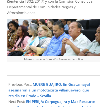
(Sentencia T302/2017) y con la Comisión Consultiva
Departamental de Comunidades Negras y
Afrocolombianas.
Miembros de la Comisión Asesora Cientifica
2024-
12-
Previous Post:
MUERE GUAJIRO: En Guacamayal
08
asesinaron a un mototaxista villanuevero, que
residía en Prado – Sevilla
Next Post:
EN PERIJÁ: Corpoguajira y Max Resource