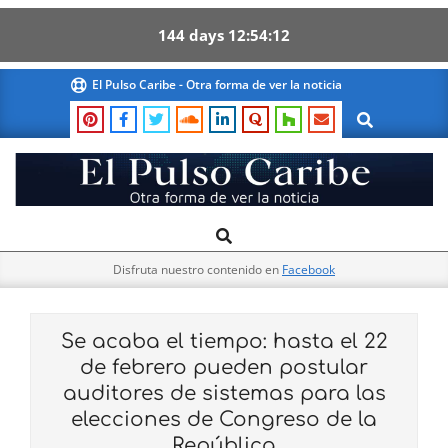
144
days
12
54
12
Skip
El Pulso Caribe - Otra forma de ver la noticia
to
Search
content
El
Search
Primary
Pulso
Navigation
Caribe
Disfruta nuestro contenido en
Facebook
Menu
Se acaba el tiempo: hasta el 22
de febrero pueden postular
auditores de sistemas para las
elecciones de Congreso de la
República