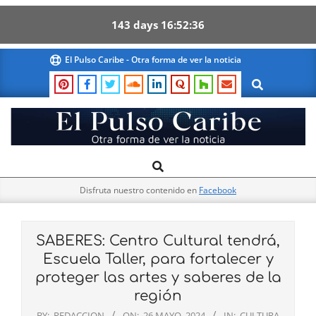
143
days
16
52
35
Skip
El Pulso Caribe - Otra forma de ver la noticia
to
Search
content
El
Search
Primary
Pulso
Navigation
Caribe
Disfruta nuestro contenido en
Facebook
Menu
SABERES: Centro Cultural tendrá,
Escuela Taller, para fortalecer y
proteger las artes y saberes de la
región
BY:
REDACCION
ON:
26 MAYO, 2024
IN:
CULTURA