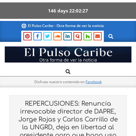
146
days
22
02
26
Skip
El Pulso Caribe - Otra forma de ver la noticia
to
Search
content
El
Search
Primary
Pulso
Navigation
Caribe
Disfruta nuestro contenido en
Facebook
Menu
REPERCUSIONES: Renuncia
irrevocable director de DAPRE,
Jorge Rojas y Carlos Carrillo de
la UNGRD, deja en libertad al
presidente para que haga uso