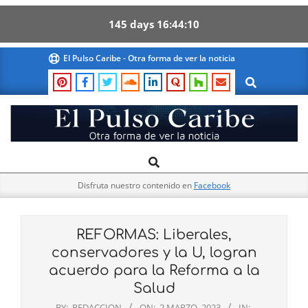
145
days
16
44
09
Skip
El Pulso Caribe - Otra forma de ver la noticia
to
Search
content
El
Search
Primary
Pulso
Navigation
Caribe
Disfruta nuestro contenido en
Facebook
Menu
REFORMAS: Liberales,
conservadores y la U, logran
acuerdo para la Reforma a la
Salud
BY:
REDACCION
ON:
2 MARZO, 2023
IN: