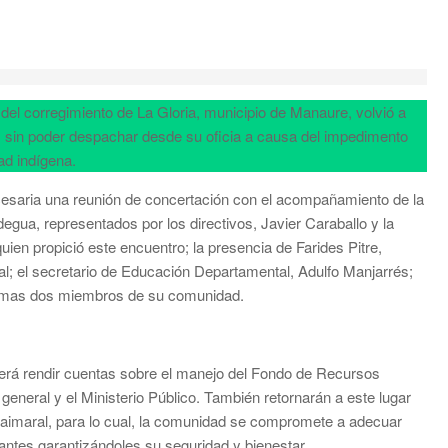
, del corregimiento de La Gloria, municipio de Manaure, volvió a
es sin poder despachar desde su oficia a causa del impedimento
ad indígena.
 necesaria una reunión de concertación con el acompañamiento de la
gua, representados por los directivos, Javier Caraballo y la
en propició este encuentro; la presencia de Farides Pitre,
l; el secretario de Educación Departamental, Adulfo Manjarrés;
ez mas dos miembros de su comunidad.
berá rendir cuentas sobre el manejo del Fondo de Recursos
general y el Ministerio Público. También retornarán a este lugar
uaimaral, para lo cual, la comunidad se compromete a adecuar
iantes garantizándoles su seguridad y bienestar.