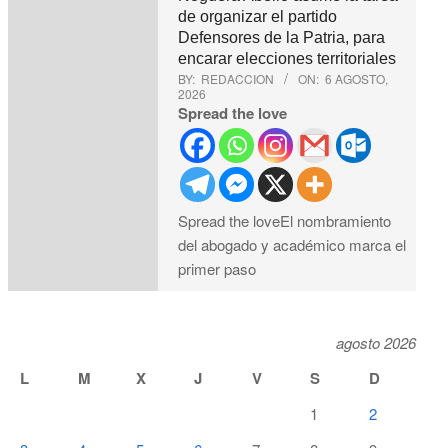
de organizar el partido
Defensores de la Patria, para
encarar elecciones territoriales
BY:
REDACCION
ON:
6 AGOSTO,
2026
Spread the love
Spread the loveEl nombramiento
del abogado y académico marca el
primer paso
agosto 2026
L
M
X
J
V
S
D
1
2