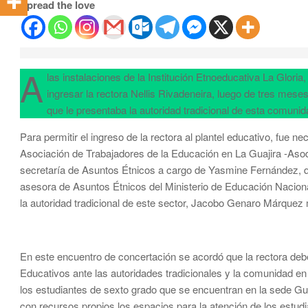
Spread the love
A
las instalaciones de la Institución Etnoeducativa La Gloria
ingresar la rectora Nellis Rivadeneira, luego de tres mes
que le presentaba la autoridad tradicional de esta comunid
Para permitir el ingreso de la rectora al plantel educativo, fue
Asociación de Trabajadores de la Educación en La Guajira -Asode
secretaría de Asuntos Étnicos a cargo de Yasmine Fernández, qui
asesora de Asuntos Étnicos del Ministerio de Educación Naciona
la autoridad tradicional de este sector, Jacobo Genaro Márqu
En este encuentro de concertación se acordó que la rectora de
Educativos ante las autoridades tradicionales y la comunidad en 
los estudiantes de sexto grado que se encuentran en la sede G
con recursos propios los espacios para la atención de los estud