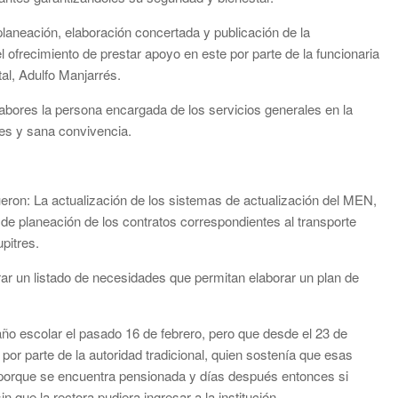
 planeación, elaboración concertada y publicación de la
 ofrecimiento de prestar apoyo en este por parte de la funcionaria
al, Adulfo Manjarrés.
 labores la persona encargada de los servicios generales en la
les y sana convivencia.
ueron: La actualización de los sistemas de actualización del MEN,
e planeación de los contratos correspondientes al transporte
pitres.
ar un listado de necesidades que permitan elaborar un plan de
 año escolar el pasado 16 de febrero, pero que desde el 23 de
a por parte de la autoridad tradicional, quien sostenía que esas
o porque se encuentra pensionada y días después entonces si
 que la rectora pudiera ingresar a la institución.