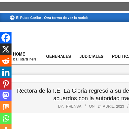
Skip
El Pulso Caribe - Otra forma de ver la noticia
to
content
HOME
GENERALES
JUDICIALES
POLÍTIC
Primary
It all starts here!
Navigation
Menu
Rectora de la I.E. La Gloria regresó a su d
acuerdos con la autoridad tra
BY:
PRENSA
ON:
24 ABRIL, 2023