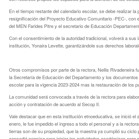
En el tiempo restante del calendario escolar, se debe realizar la
resignificación del Proyecto Educativo Comunitario -PEC-, con el
del MEN Farides Pitre y el secretario de Educación Departament
Con el consentimiento de la autoridad tradicional, volverá a sus
institución, Yonaira Levette, garantizándole sus derechos labora
Otros compromisos por parte de la rectora, Nellis Rivadeneira f
la Secretaría de Educación del Departamento y los documentos d
escolar para la vigencia 2023-2024 mas la restauración de los pu
La comunidad será convocada a través de la rectora para elabor
acción y contratación de acuerdo al Secop II.
Vale destacar que en esta institución etnoeducativa, se inició el
enero, le fue impedido el ingreso a todo el personal y a la rector
tierras son de su propiedad, que la maestra ya cumplió su cicl
concedió permiso para iniciar las actividades académicas pero sin