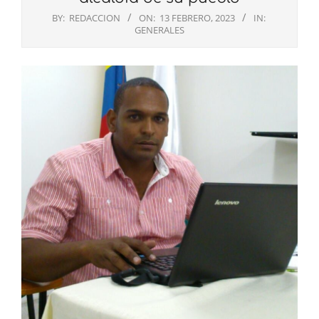
BY:
REDACCION
ON:
13 FEBRERO, 2023
IN:
GENERALES