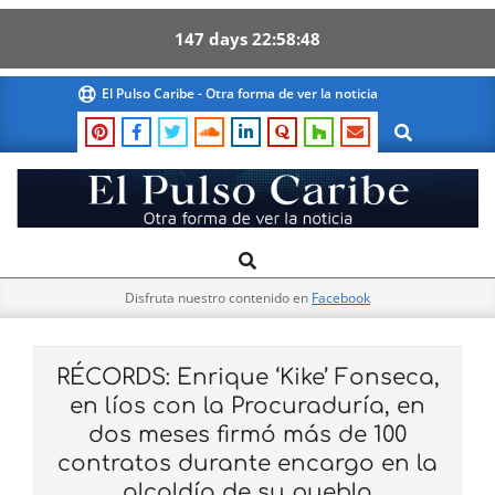
147
days
22
58
47
Skip
El Pulso Caribe - Otra forma de ver la noticia
to
Search
content
El
Search
Primary
Pulso
Navigation
Caribe
Disfruta nuestro contenido en
Facebook
Menu
RÉCORDS: Enrique ‘Kike’ Fonseca,
en líos con la Procuraduría, en
dos meses firmó más de 100
contratos durante encargo en la
alcaldía de su pueblo